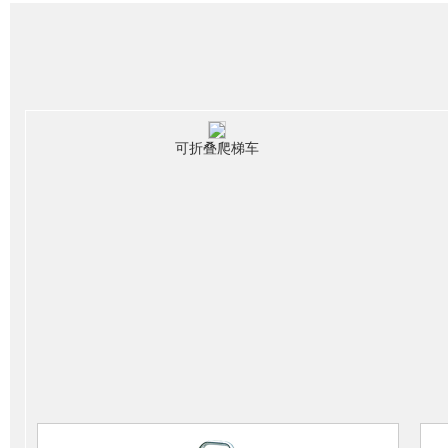
可折叠爬梯车