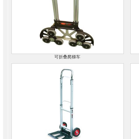
可折叠爬梯车