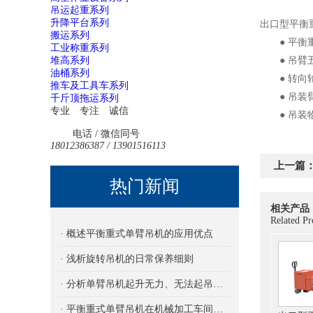
吊运起重系列
升降平台系列
出口型平衡
搬运系列
● 平衡重
工业称重系列
堆高系列
● 吊臂五
油桶系列
● 转向轮
推车及工具车系列
● 吊装臂
千斤顶拖运系列
专业 专注 诚信
● 吊装物
电话 / 微信同号
18012386387 / 13901516113
上一篇
热门新闻
相关产品
Related Pr
· 概述平衡重式单臂吊机的应用优点
· 浅析旋转吊机的日常保养细则
· 分析单臂吊机起升无力、无法起吊的原因及解决方法
· 平衡重式单臂吊机在机械加工车间的应用