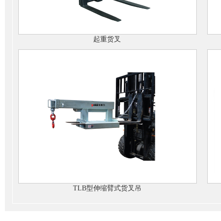
起重货叉
TLB型伸缩臂式货叉吊